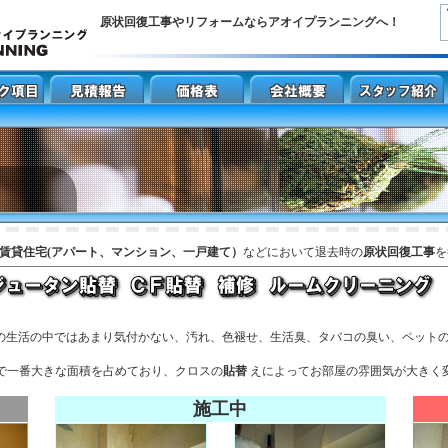
原状回復工事やリフォームならアオイプランニングへ！
賃貸住宅(アパート、マンション、一戸建て）
などにおいて退去時の
原状回復工事
を
の生活の中ではあまり気付かない、汚れ、色褪せ、生活臭、タバコの臭い、ペット
で一番大きな面積を占めており、クロスの
貼替
えによってお部屋の雰囲気が大きく
施工中