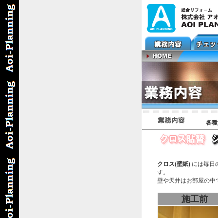
各種
クロス(壁紙)
には毎日
す。
壁や天井はお部屋の中
施工前