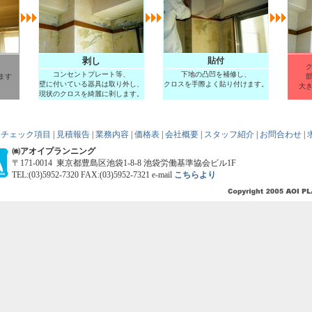
剥し
貼付
コンセントプレート等、
下地の凸凹を補修し、
ます
壁に付いている器具は取り外し、
クロスを手際よく貼り付けます。
大
現状のクロスを綺麗に剥します。
|
チェック項目
|
見積報告
|
業務内容
|
価格表
|
会社概要
|
スタッフ紹介
|
お問合わせ
|
㈱アオイプランニング
〒171-0014 東京都豊島区池袋1-8-8 池袋労働基準協会ビル1F
TEL:(03)5952-7320 FAX:(03)5952-7321 e-mail
こちらより